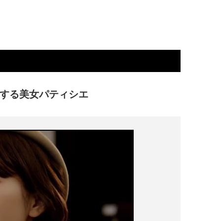
演する美女パティシエ