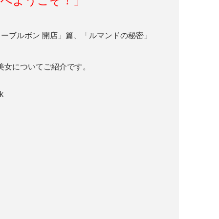
ンへようこそ！」
ーブルボン 開店」篇、「ルマンドの秘密」
美女についてご紹介です。
k