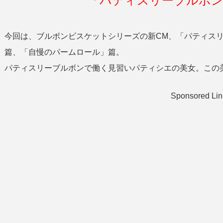
「パティスリーブルボ
今回は、ブルボンビスケットシリーズの新CM、「パティスリ
篇、「自慢のパームロール」篇。
パティスリーブルボンで働く見習いパティシエの美女。この
Sponsored Lin