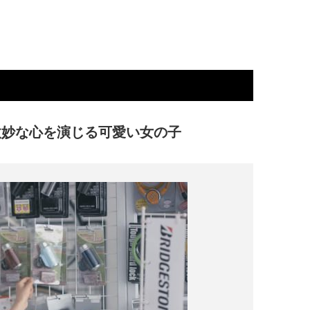
微妙な心を演じる可愛い女の子