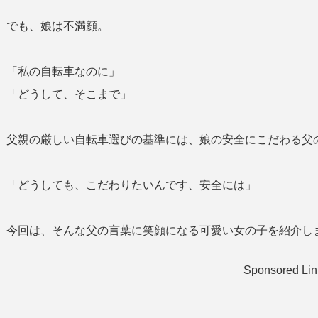
でも、娘は不満顔。
「私の自転車なのに」
「どうして、そこまで」
父親の厳しい自転車選びの基準には、娘の安全にこだわる父
「どうしても、こだわりたいんです、安全には」
今回は、そんな父の言葉に笑顔になる可愛い女の子を紹介し
Sponsored Lin