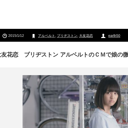
2015/1/12
アルベルト
,
ブリヂストン
,
大友花恋
earth50
大友花恋 ブリヂストン アルベルトのＣＭで娘の