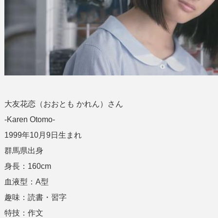
大友花恋（おおとも かれん）さん
-Karen Otomo-
1999年10月9日生まれ
群馬県出身
身長：160cm
血液型：A型
趣味：読書・習字
特技：作文