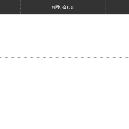
お問い合わせ