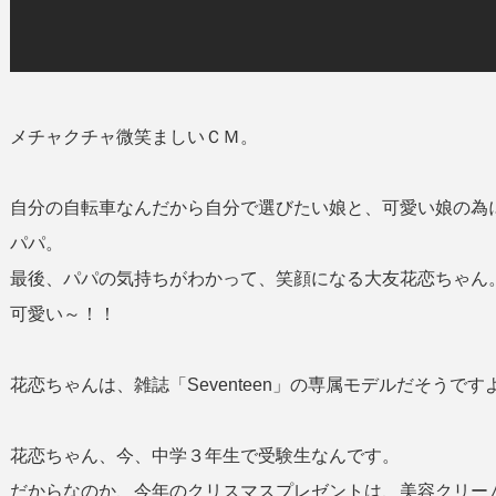
メチャクチャ微笑ましいＣＭ。
自分の自転車なんだから自分で選びたい娘と、可愛い娘の為
パパ。
最後、パパの気持ちがわかって、笑顔になる大友花恋ちゃん
可愛い～！！
花恋ちゃんは、雑誌「Seventeen」の専属モデルだそうです
花恋ちゃん、今、中学３年生で受験生なんです。
だからなのか、今年のクリスマスプレゼントは、美容クリー