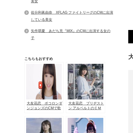
美女
佐分利眞由奈 XFLAG ファイトリーグのCMに出演
している美女
矢作萌夏 あだち充『MIX』のCMに出演する女の
子
こちらもおすすめ
大友花恋 ポコロンダ
大友花恋 ブリヂスト
ンジョンズのCMで歌
ン アルベルトのＣＭ
ってゲームする女の子
で娘の微妙な心を演じ
る可愛い女の子