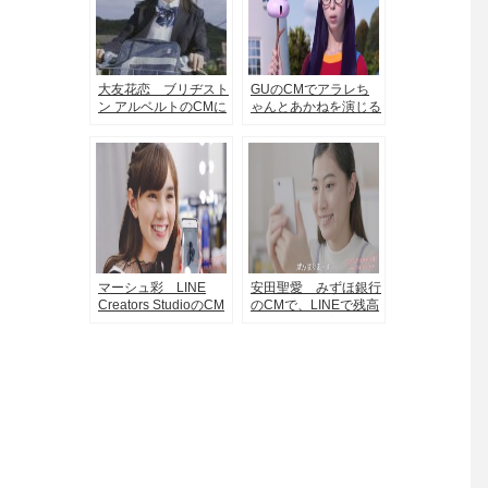
大友花恋 ブリヂスト
GUのCMでアラレち
ン アルベルトのCMに
ゃんとあかねを演じる
出演する女の子
美女 中条あやみ、内
田有紀
マーシュ彩 LINE
安田聖愛 みずほ銀行
Creators StudioのCM
のCMで、LINEで残高
に出演する女の子
照会しちゃう美女