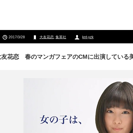
2017/3/28
大友花恋
,
集英社
knt-yzk
大友花恋 春のマンガフェアのCMに出演している