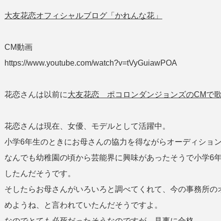
大友花恋オフィシャルブログ「かれんな花」
CM動画
https://www.youtube.com/watch?v=tVyGuiawPOA
花恋さんは以前に
大友花恋 ポコロンダンジョンズのCMで
花恋さんは現在、女優、モデルとして活躍中。
小学6年生のときにお母さんの協力を得ながらオーディショ
なんでも幼稚園の頃から芸能界に興味があったそうで小学6
したんだそうです。
そしたらお母さんがいろいろと調べてくれて、今の事務所の
めようね、と言われていたんだそうですよ。
なのでとても必死だったそうなのですが、見事に合格。