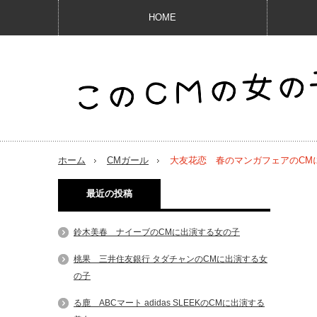
HOME
ホーム
CMガール
大友花恋 春のマンガフェアのCM
最近の投稿
鈴木美春 ナイーブのCMに出演する女の子
桃果 三井住友銀行 タダチャンのCMに出演する女
の子
る鹿 ABCマート adidas SLEEKのCMに出演する