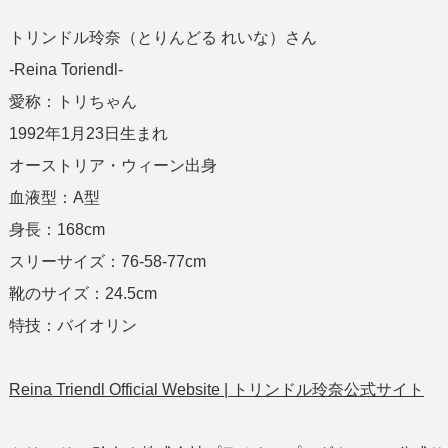
トリンドル玲奈（とりんどる れいな）さん
-Reina Toriendl-
愛称：トリちゃん
1992年1月23日生まれ
オーストリア・ウィーン出身
血液型：A型
身長：168cm
スリーサイズ：76-58-77cm
靴のサイズ：24.5cm
特技：バイオリン
Reina Triendl Official Website | トリンドル玲奈公式サイト