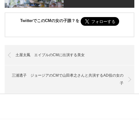
TwitterでこのCMの女の子誰？を
土屋太鳳 エイブルのCMに出演する美女
三浦透子 ジョージアのCMで山田孝之さんと共演するAD役の女の
子