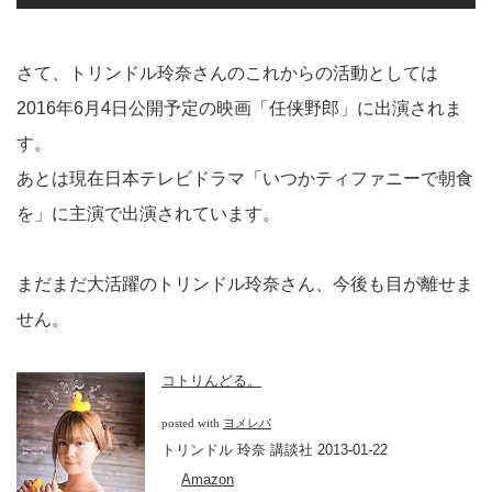
さて、トリンドル玲奈さんのこれからの活動としては
2016年6月4日公開予定の映画「任侠野郎」に出演されま
す。
あとは現在日本テレビドラマ「いつかティファニーで朝食
を」に主演で出演されています。
まだまだ大活躍のトリンドル玲奈さん、今後も目が離せま
せん。
コトリんどる。
posted with
ヨメレバ
トリンドル 玲奈 講談社 2013-01-22
Amazon