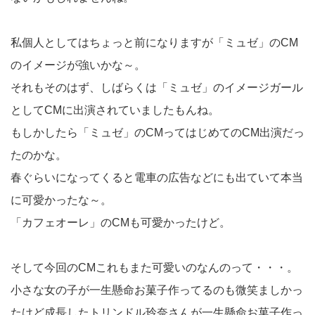
私個人としてはちょっと前になりますが「ミュゼ」のCM
のイメージが強いかな～。
それもそのはず、しばらくは「ミュゼ」のイメージガール
としてCMに出演されていましたもんね。
もしかしたら「ミュゼ」のCMってはじめてのCM出演だっ
たのかな。
春ぐらいになってくると電車の広告などにも出ていて本当
に可愛かったな～。
「カフェオーレ」のCMも可愛かったけど。
そして今回のCMこれもまた可愛いのなんのって・・・。
小さな女の子が一生懸命お菓子作ってるのも微笑ましかっ
たけど成長したトリンドル玲奈さんが一生懸命お菓子作っ