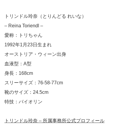
トリンドル玲奈（とりんどる れいな）
– Reina Toriendl –
愛称：トリちゃん
1992年1月23日生まれ
オーストリア・ウィーン出身
血液型：A型
身長：168cm
スリーサイズ：76-58-77cm
靴のサイズ：24.5cm
特技：バイオリン
トリンドル玲奈 – 所属事務所公式プロフィール