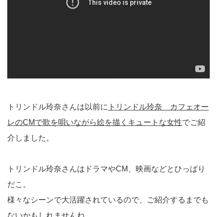
トリンドル玲奈さんは以前に
トリンドル玲奈 カフェオー
レのCMで歌を唄いながら絵を描くキュートな女性
でご紹
介しました。
トリンドル玲奈さんはドラマやCM、映画などとひっぱり
だこ。
様々なシーンで大活躍されているので、ご紹介するまでも
ないかもしれませんね。