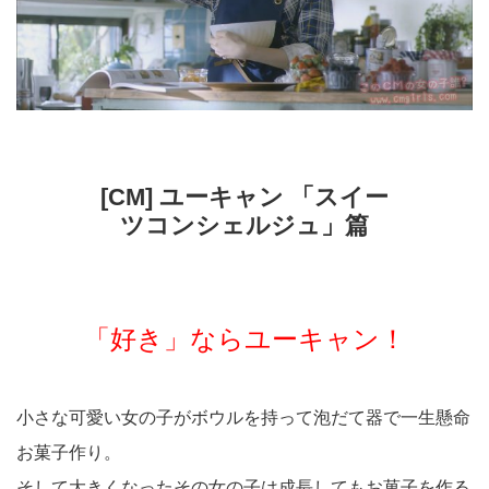
[CM] ユーキャン 「スイー
ツコンシェルジュ」篇
「好き」ならユーキャン！
小さな可愛い女の子がボウルを持って泡だて器で一生懸命
お菓子作り。
そして大きくなったその女の子は成長してもお菓子を作る