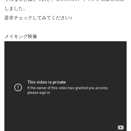
しました。
是非チェックしてみてください♪
メイキング映像