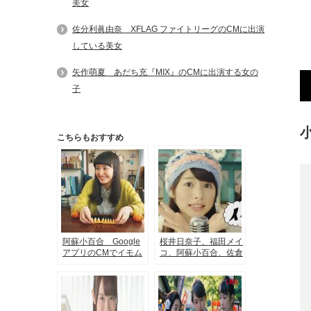
美女
佐分利眞由奈 XFLAG ファイトリーグのCMに出演
している美女
矢作萌夏 あだち充『MIX』のCMに出演する女の
子
こちらもおすすめ
阿蘇小百合 Google
桜井日奈子、福田メイ
アプリのCMでイモム
コ、阿蘇小百合、佐倉
シみかんを作る女の子
星、三村ことみ いい
部屋ネットのCMに出
演する女の子