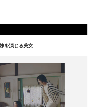
姉妹を演じる美女