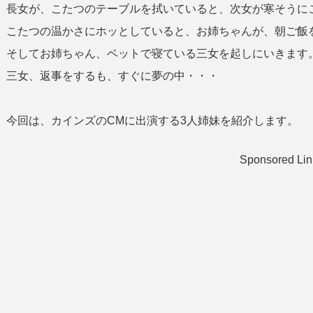
長女が、こたつのテーブルを拭いていると、次女が寒そうに
こたつの温かさにホッとしていると、お姉ちゃんが、朝ご飯
そしてお姉ちゃん、ベットで寝ている三女を起しにいきます
三女、返事をするも、すぐに夢の中・・・
今回は、カインズのCMに出演する3人姉妹を紹介します。
Sponsored Lin