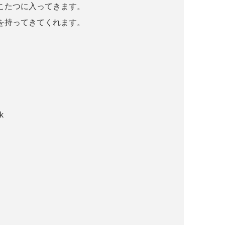
こたつに入ってきます。
を持ってきてくれます。
。
k