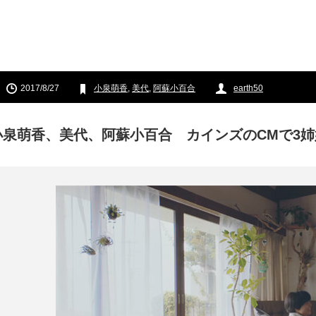
2017/8/27
小泉萌香
,
美代
,
阿蘇小百合
earth50
小泉萌香、美代、阿蘇小百合 カインズのCMで3