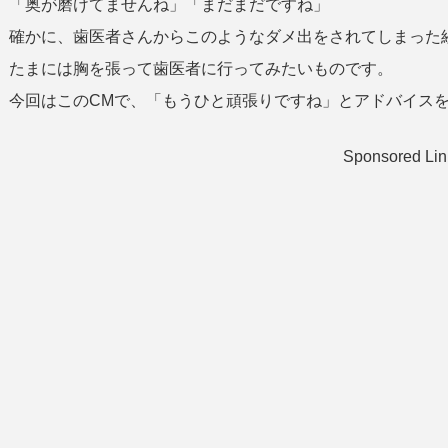
「奥が磨けてませんね」「まだまだですね」
確かに、歯医者さんからこのようなダメ出をされてしまった
たまには胸を張って歯医者に行ってみたいものです。
今回はこのCMで、「もうひと頑張りですね」とアドバイス
Sponsored Lin