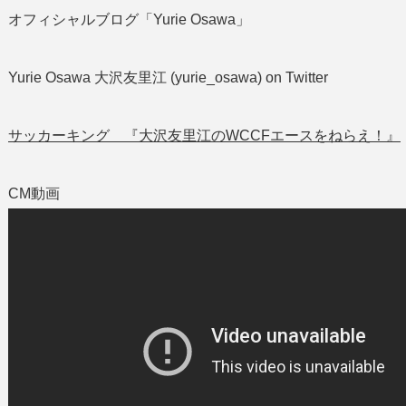
オフィシャルブログ「Yurie Osawa」
Yurie Osawa 大沢友里江 (yurie_osawa) on Twitter
サッカーキング 『大沢友里江のWCCFエースをねらえ！』
CM動画