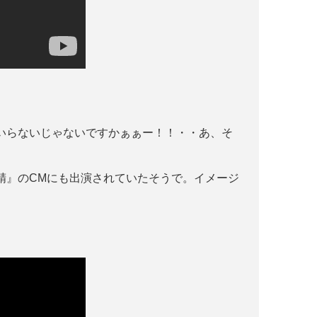
いらないじゃないですかぁぁー！！・・あ、そ
精』のCMにも出演されていたそうで。イメージ