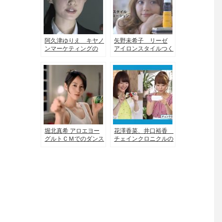
阿久津ゆりえ キヤノ
矢野未希子 リーゼ
ンマーケティングの
アイロンスタイルつく
CMでプレゼンをする
れるローションのCM
美女
に出演する美女
堀北真希 アロエヨー
花澤香菜、井口裕香
グルトＣＭでのダンス
チェインクロニクルの
がかわいい美女
CMでイケボの声優さ
んにおぉ～♪としてい
る美女