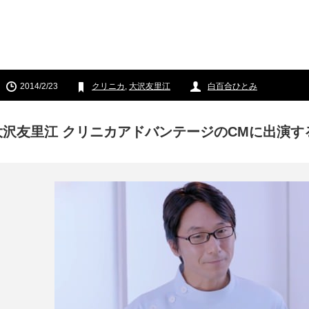
2014/2/23
クリニカ
,
大沢友里江
白百合ひとみ
大沢友里江 クリニカアドバンテージのCMに出演す