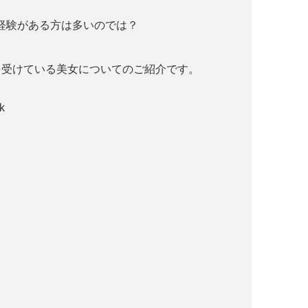
経験がある方は多いのでは？
を受けている美女についてのご紹介です。
k