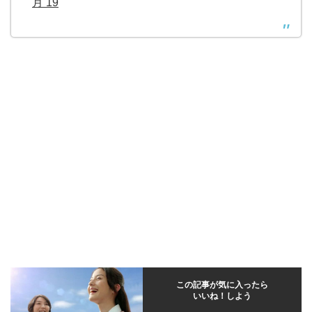
月 19
この記事が気に入ったら
いいね！しよう