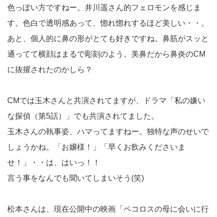
色っぽい方ですねー。井川遥さん的フェロモンを感じま
す。色白で透明感あって、惚れ惚れするほど美しい・・。
あと、個人的に鼻の形がとても好きですね。鼻筋がスッと
通ってて横顔はまるで彫刻のよう。美鼻だから鼻炎のCM
に抜擢されたのかしら？
CMでは玉木さんと共演されてますが、ドラマ「私の嫌い
な探偵（第5話）」でも共演されてました。
玉木さんの執事姿、ハマってますねー。独特な声のせいで
しょうかね。「お嬢様！」「早くお飲みくださいま
せ！」・・は、はいっ！！
言う事をなんでも聞いてしまいそう(笑)
松本さんは、現在公開中の映画「ペコロスの母に会いに行