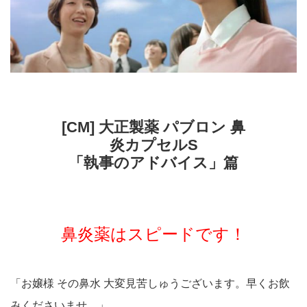
[CM] 大正製薬 パブロン 鼻
炎カプセルS
「執事のアドバイス」篇
鼻炎薬はスピードです！
「お嬢様 その鼻水 大変見苦しゅうございます。早くお飲
みくださいませ。」