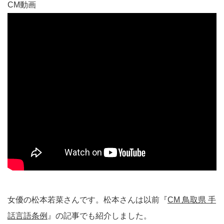
CM動画
女優の松本若菜さんです。松本さんは以前『
CM 鳥取県 手
話言語条例
』の記事でも紹介しました。