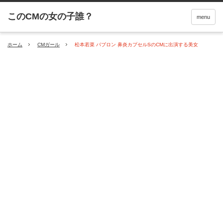
menu
ホーム
CMガール
松本若菜 パブロン 鼻炎カプセルSのCMに出演する美女