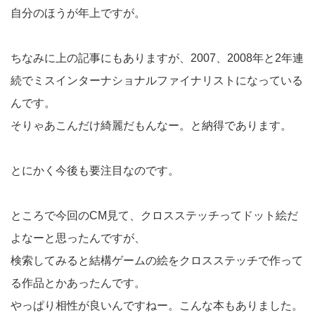
自分のほうが年上ですが。
ちなみに上の記事にもありますが、2007、2008年と2年連
続でミスインターナショナルファイナリストになっている
んです。
そりゃあこんだけ綺麗だもんなー。と納得であります。
とにかく今後も要注目なのです。
ところで今回のCM見て、クロスステッチってドット絵だ
よなーと思ったんですが、
検索してみると結構ゲームの絵をクロスステッチで作って
る作品とかあったんです。
やっぱり相性が良いんですねー。こんな本もありました。