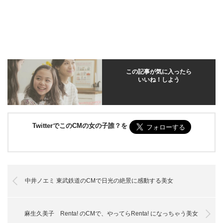
この記事が気に入ったら
いいね！しよう
TwitterでこのCMの女の子誰？を
中井ノエミ 東武鉄道のCMで日光の絶景に感動する美女
麻生久美子 Renta! のCMで、やってらRenta! になっちゃう美女