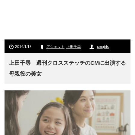
2016/1/18
アシェット
,
上田千尋
cmgirls
上田千尋 週刊クロスステッチのCMに出演する
母親役の美女