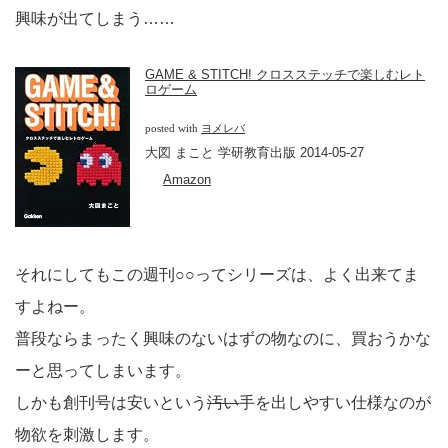
興味が出てしまう……
GAME & STITCH! クロスステッチで楽しむレト
ロゲーム
posted with
ヨメレバ
大図 まこと 学研教育出版 2014-05-27
Amazon
それにしてもこの週刊○○ってシリーズは、よく出来てま
すよねー。
普段ならまったく興味のないはずの物なのに、買おうかな
ーと思ってしまいます。
しかも創刊号は安いという
汚い
手を出しやすい仕様なのが
物欲を刺激します。