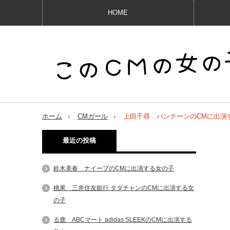
HOME
ホーム
CMガール
上田千尋 パンテーンのCMに出演
最近の投稿
鈴木美春 ナイーブのCMに出演する女の子
桃果 三井住友銀行 タダチャンのCMに出演する女
の子
る鹿 ABCマート adidas SLEEKのCMに出演する