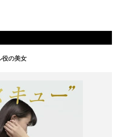
ル役の美女