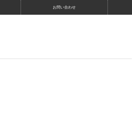
お問い合わせ