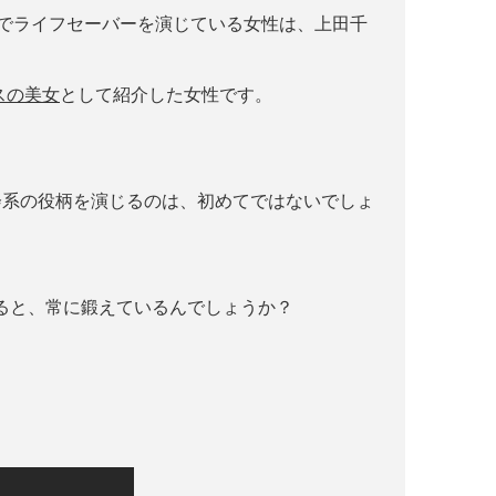
Mでライフセーバーを演じている女性は、上田千
スの美女
として紹介した女性です。
会系の役柄を演じるのは、初めてではないでしょ
ると、常に鍛えているんでしょうか？