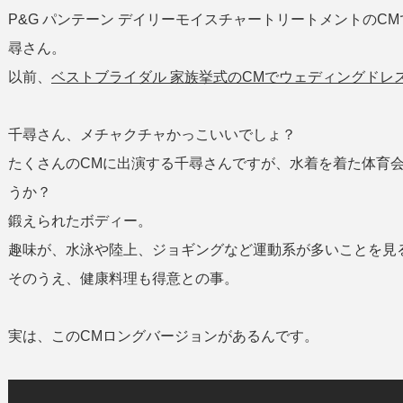
P&G パンテーン デイリーモイスチャートリートメントのC
尋さん。
以前、
ベストブライダル 家族挙式のCMでウェディングドレ
千尋さん、メチャクチャかっこいいでしょ？
たくさんのCMに出演する千尋さんですが、水着を着た体育
うか？
鍛えられたボディー。
趣味が、水泳や陸上、ジョギングなど運動系が多いことを見
そのうえ、健康料理も得意との事。
実は、このCMロングバージョンがあるんです。