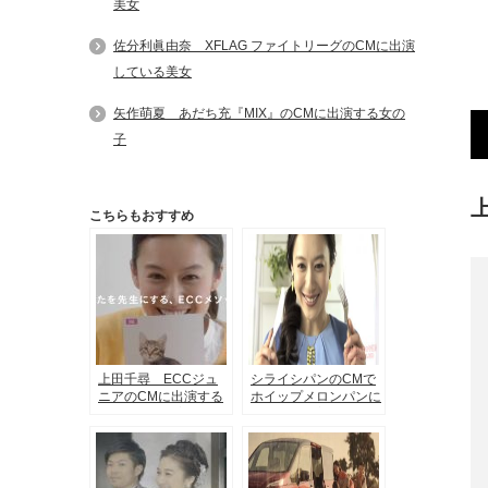
美女
佐分利眞由奈 XFLAG ファイトリーグのCMに出演
している美女
矢作萌夏 あだち充『MIX』のCMに出演する女の
子
こちらもおすすめ
上田千尋 ECCジュ
シライシパンのCMで
ニアのCMに出演する
ホイップメロンパンに
笑顔が素敵な美女
メロメロな美女 上田
千尋