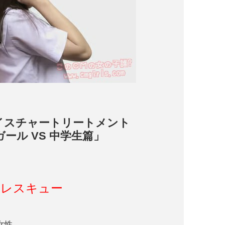
ーモイスチャートリートメント
ール VS 中学生篇」
ーレスキュー
女性。