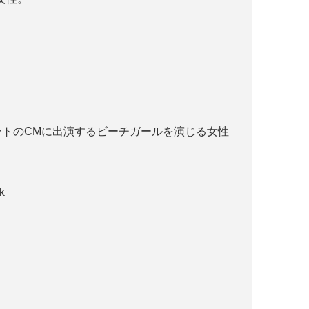
ントのCMに出演するビーチガールを演じる女性
k