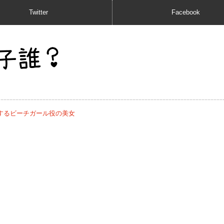
Twitter
Facebook
するビーチガール役の美女