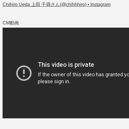
Chihiro Ueda 上田 千尋さん(@chihhhiro) • Instagram
CM動画