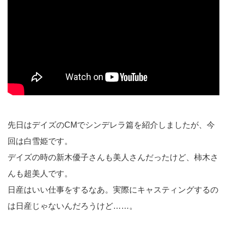
先日はデイズのCMでシンデレラ篇を紹介しましたが、今
回は白雪姫です。
デイズの時の新木優子さんも美人さんだったけど、柿木さ
んも超美人です。
日産はいい仕事をするなあ。実際にキャスティングするの
は日産じゃないんだろうけど……。