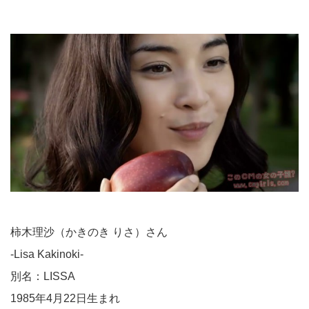
柿木理沙（かきのき りさ）さん
-Lisa Kakinoki-
別名：LISSA
1985年4月22日生まれ