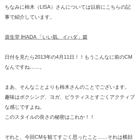
ちなみに柿木（LISA）さんについては以前にこちらの記
事で紹介しています。
資生堂 IHADA 「いい肌、イハダ」篇
日付を見たら2013年の4月11日！！もうこんなに前のCM
なんですね……。
まあ、そんなことよりも柿木さんのことでございます。
趣味はボクシング、ヨガ、ピラティスとすごくアクティブ
な感じですよね。
このスタイルの良さの秘密はこれか！！
それと、今回CMを観てすごく思ったこと……それは横顔