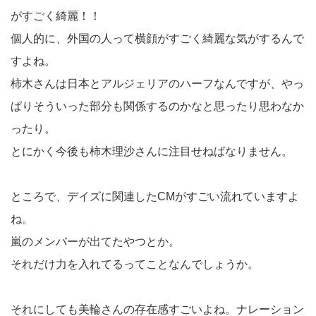
がすごく綺麗！！
個人的に、外国の人って横顔がすごく綺麗な気がするんで
すよね。
柿木さんは日本とアルジェリアのハーフなんですが、やっ
ぱりそういった部分も関係するのかなと思ったり思わなか
ったり。
とにかく今後も柿木理沙さんに注目せねばなりません。
ところで、デイズに関連したCMがすごい流れていますよ
ね。
嵐のメンバーが出てたやつとか。
それだけ力を入れてるってことなんでしょうか。
それにしても美輪さんの存在感すごいよね。ナレーション