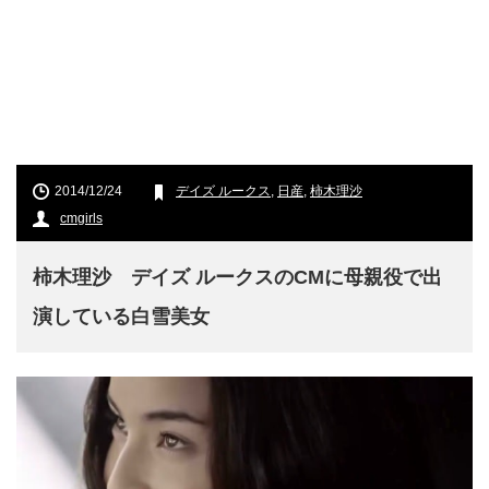
2014/12/24
デイズ ルークス
,
日産
,
柿木理沙
cmgirls
柿木理沙 デイズ ルークスのCMに母親役で出
演している白雪美女