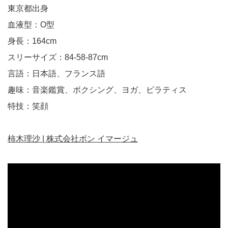
東京都出身
血液型：O型
身長：164cm
スリーサイズ：84-58-87cm
言語：日本語、フランス語
趣味：音楽鑑賞、ボクシング、ヨガ、ピラティス
特技：笑顔
柿木理沙 | 株式会社ボン イマージュ