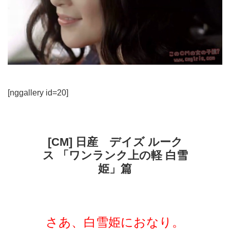
[nggallery id=20]
[CM] 日産 デイズ ルーク
ス 「ワンランク上の軽 白雪
姫」篇
さあ、白雪姫におなり。