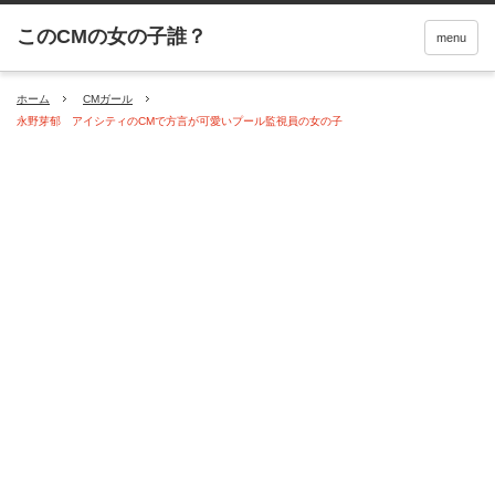
menu
ホーム
CMガール
永野芽郁 アイシティのCMで方言が可愛いプール監視員の女の子