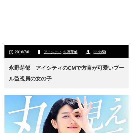
2016/7/6
アイシティ
,
永野芽郁
earth50
永野芽郁 アイシティのCMで方言が可愛いプー
ル監視員の女の子