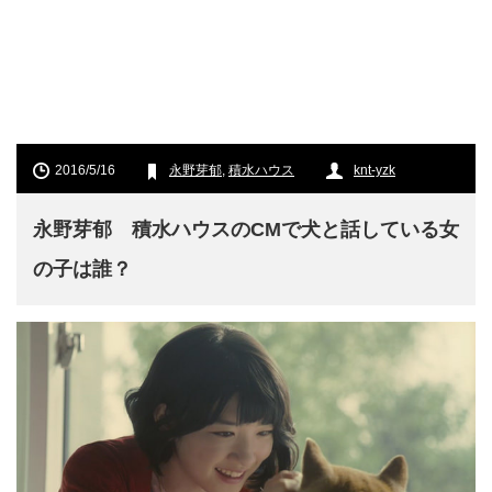
2016/5/16
永野芽郁
,
積水ハウス
knt-yzk
永野芽郁 積水ハウスのCMで犬と話している女
の子は誰？