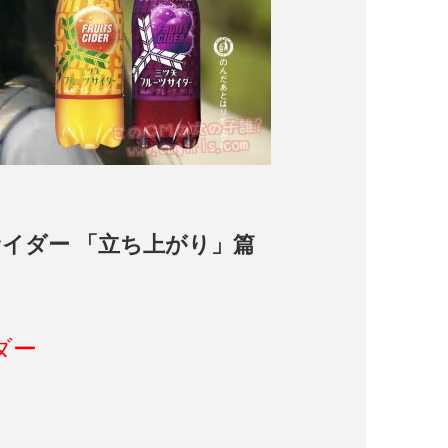
サイダー 「立ち上がり」篇
ダー