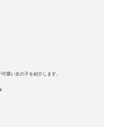
が可愛い女の子を紹介します。
k