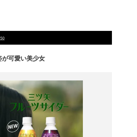
h50
姿が可愛い美少女