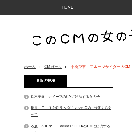
HOME
ホーム
CMガール
小松菜奈 フルーツサイダーのCM
最近の投稿
鈴木美春 ナイーブのCMに出演する女の子
桃果 三井住友銀行 タダチャンのCMに出演する女
の子
る鹿 ABCマート adidas SLEEKのCMに出演する