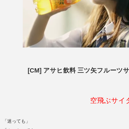
[CM] アサヒ飲料 三ツ矢フルーツ
空飛ぶサイ
「迷っても」