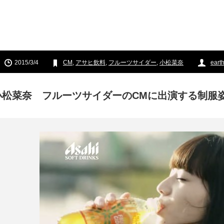
2015/3/4
CM
,
アサヒ飲料
,
フルーツサイダー
,
小松菜奈
eart
小松菜奈 フルーツサイダーのCMに出演する制服