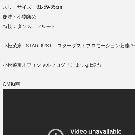
スリーサイズ：81-59-85cm
趣味：小物集め
特技：ダンス、フルート
小松菜奈 | STARDUST – スターダストプロモーション芸能
小松菜奈オフィシャルブログ『こまつな日記』
CM動画