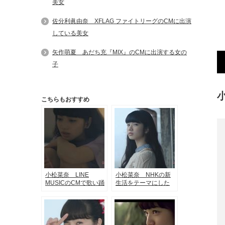
美女
佐分利眞由奈 XFLAG ファイトリーグのCMに出演
している美女
矢作萌夏 あだち充『MIX』のCMに出演する女の
子
こちらもおすすめ
小松菜奈 LINE
小松菜奈 NHKの新
MUSICのCMで歌い踊
生活をテーマにした
る美少女
CMに出演する可愛い
女の子