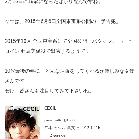
2月16日に19歳になったばかりなんですね。
今年は、2015年6月6日全国東宝系公開の「予告犯」
2015年10月 全国東宝系にて全国公開
「バクマン。」
にヒ
ロイン 亜豆美保役で出演するようです。
10代最後の年に、どんな活躍をしてくれるか楽しみな女優
さんです。
ぜひ、皆さんも注目してみて下さいね。
CECIL
posted with
ヨメレバ
岸本 セシル 集英社 2012-12-15
Amazon