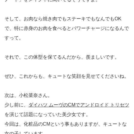
そして、お肉なら焼き肉でもステーキでもなんでもOK
で、特に赤身のお肉を食べるとパワーチャージになるんで
すって。
それで、この体型を保てるんだから、羨ましいです。
ぜひ、これからも、キュートな笑顔を見せてくださいね。
次は、小松菜奈さん。
少し前に、
ダイハツ ムーヴのCMでアンドロイド トリセツ
を演じて話題になっていた美少女です。
今回は、化粧品のCMという事もありますが、キュートな
女の子しています。