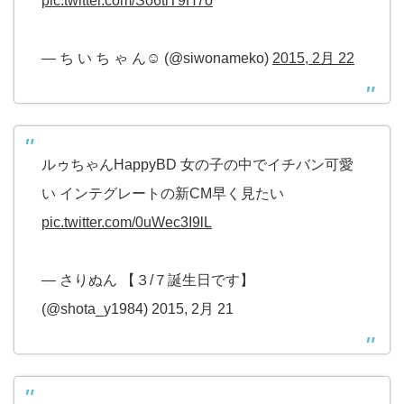
pic.twitter.com/So6tiT9H7o
— ち い ち ゃ ん☺ (@siwonameko)
2015, 2月 22
ルゥちゃんHappyBD 女の子の中でイチバン可愛
い インテグレートの新CM早く見たい
pic.twitter.com/0uWec3I9lL
— さりぬん 【３/７誕生日です】
(@shota_y1984) 2015, 2月 21