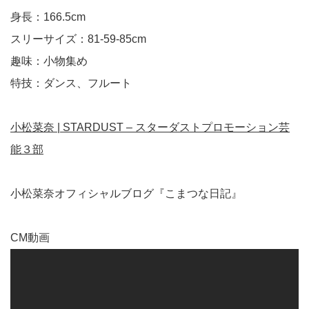
身長：166.5cm
スリーサイズ：81-59-85cm
趣味：小物集め
特技：ダンス、フルート
小松菜奈 | STARDUST – スターダストプロモーション芸
能３部
小松菜奈オフィシャルブログ『こまつな日記』
CM動画