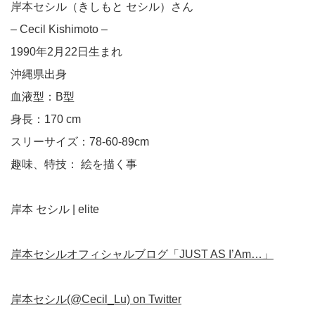
岸本セシル（きしもと セシル）さん
– Cecil Kishimoto –
1990年2月22日生まれ
沖縄県出身
血液型：B型
身長：170 cm
スリーサイズ：78-60-89cm
趣味、特技： 絵を描く事
岸本 セシル | elite
岸本セシルオフィシャルブログ「JUST AS I’Am…」
岸本セシル(@Cecil_Lu) on Twitter