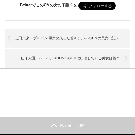
TwitterでこのCMの女の子誰？を
志田未来 ブルボン 果実の入った贅沢ソルベのCMの美女は誰？
山下永夏 へーベルROOMSのCMに出演している美女は誰？
PAGE TOP