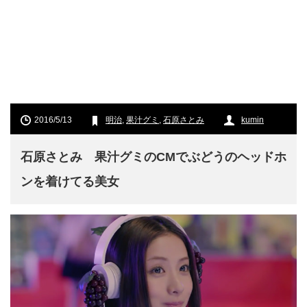
2016/5/13
明治
,
果汁グミ
,
石原さとみ
kumin
石原さとみ 果汁グミのCMでぶどうのヘッドホ
ンを着けてる美女