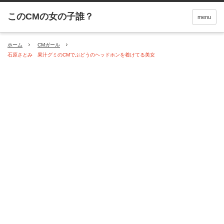
menu
ホーム
CMガール
石原さとみ 果汁グミのCMでぶどうのヘッドホンを着けてる美女