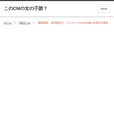
menu
ホーム
CMガール
榊原美紅、水木彩也子 ジョリーパスタのCMに出演する美女