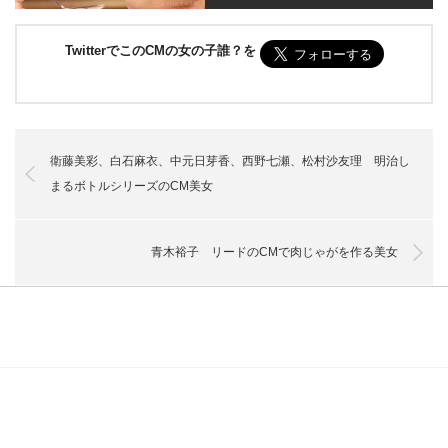
TwitterでこのCMの女の子誰？を
衛藤美彩、白石麻衣、中元日芽香、西野七瀬、松村沙友理 明治し
まるボトルシリーズのCM美女
青木裕子 リードのCMで肉じゃがを作る美女