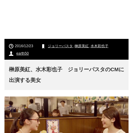
2016/12/23
ジョリーパスタ
,
榊原美紅
,
水木彩也子
earth50
榊原美紅、水木彩也子 ジョリーパスタのCMに
出演する美女