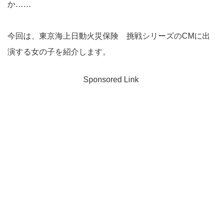
か……
今回は、東京海上日動火災保険 挑戦シリーズのCMに出
演する女の子を紹介します。
Sponsored Link