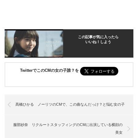
この記事が気に入ったら
いいね！しよう
TwitterでこのCMの女の子誰？を
髙橋ひかる ノーリツのCMで、この曲なんだっけ？と悩む女の子
服部紗奈 リクルートスタッフィングのCMに出演している横顔の
美女