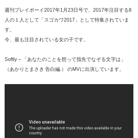
週刊プレイボーイ2017年1月23日号で、2017年注目する8
人の１人として「スゴカワ2017」として特集されていま
す。
今、最も注目されている女の子です。
Softly – 「あなたのことを想って指先でなぞる文字は」
（あかりとまさき 告白編.） のMVに出演しています。