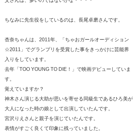
父さんは、多いのではないかな・・・・
ちなみに先生役をしているのは、長尾卓磨さんです。
杏奈ちゃんは、2011年、「ちゃおガールオーディション
☆2011」でグランプリを受賞した事をきっかけに芸能界
入りをしています。
去年「TOO YOUNG TO DIE！」で映画デビューしていま
す。
覚えていますか？
神木さん演じる大助が思いを寄せる同級生であるひろ美が
大人になった時の娘として出演していたんです。
宮沢りえさんと親子を演じていたんです。
表情がすごく良くて印象に残っていました。