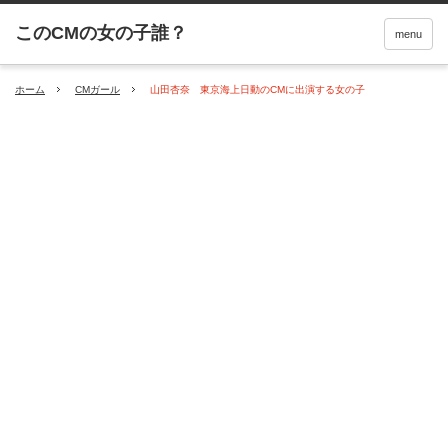
menu
ホーム
CMガール
山田杏奈 東京海上日動のCMに出演する女の子