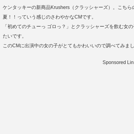
ケンタッキーの新商品Krushers（クラッシャーズ）。こち
夏！！っていう感じのさわやかなCMです。
「初めてのチューっ ゴロっ？」とクラッシャーズを飲む女
たいです。
このCMに出演中の女の子がとてもかわいいので調べてみま
Sponsored Lin