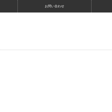
お問い合わせ