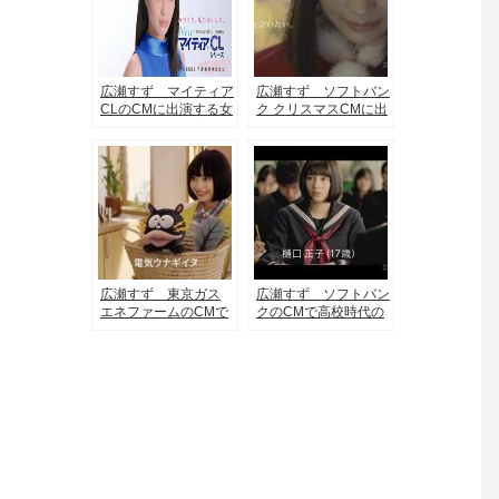
広瀬すず マイティア
広瀬すず ソフトバン
CLのCMに出演する女
ク クリスマスCMに出
の子
演するボブカットの美
少女
広瀬すず 東京ガス
広瀬すず ソフトバン
エネファームのCMで
クのCMで高校時代の
歌も披露する女の子
お母さんを演じる女の
子