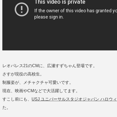
レオパレス21のCMに、広瀬すずちゃん登場です。
さすが現役の高校生。
制服姿が、メチャクチャ可愛いです。
現在、映画やCMなどで大活躍してます。
すこし前にも、
USJ ユニバーサルスタジオジャパン ハロウ
た。