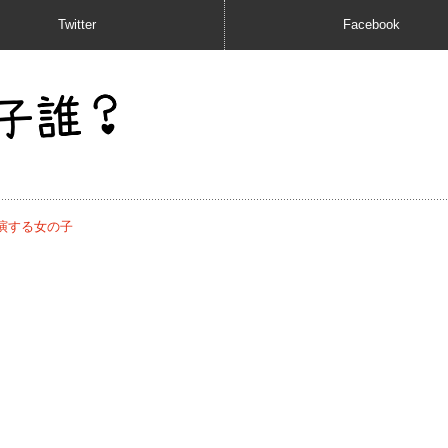
Twitter
Facebook
演する女の子