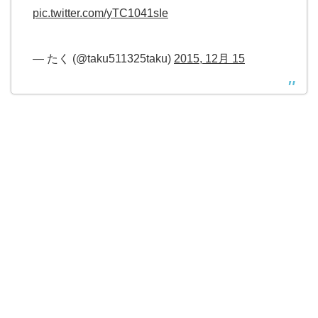
pic.twitter.com/yTC1041sIe
— たく (@taku511325taku)
2015, 12月 15