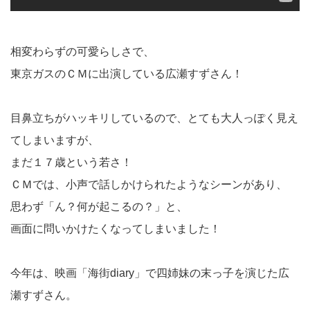
相変わらずの可愛らしさで、
東京ガスのＣＭに出演している広瀬すずさん！
目鼻立ちがハッキリしているので、とても大人っぽく見え
てしまいますが、
まだ１７歳という若さ！
ＣＭでは、小声で話しかけられたようなシーンがあり、
思わず「ん？何が起こるの？」と、
画面に問いかけたくなってしまいました！
今年は、映画「海街diary」で四姉妹の末っ子を演じた広
瀬すずさん。