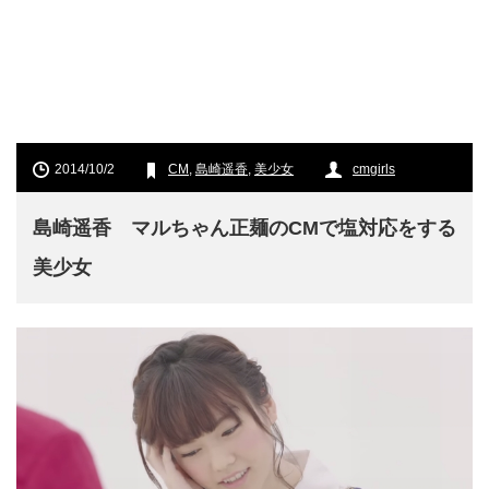
2014/10/2
CM
,
島崎遥香
,
美少女
cmgirls
島崎遥香 マルちゃん正麺のCMで塩対応をする
美少女