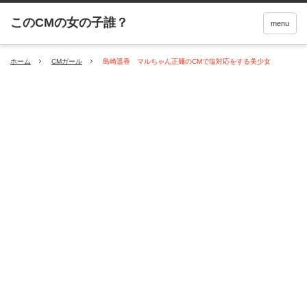
menu
ホーム
CMガール
島崎遥香 マルちゃん正麺のCMで塩対応をする美少女