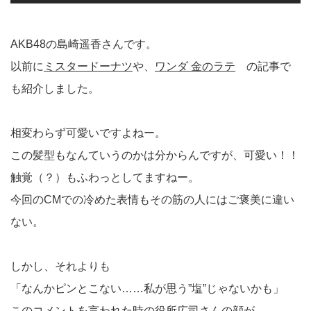
AKB48の島崎遥香さんです。
以前に
ミスタードーナツ
や、
ワンダ 金のラテ
の記事で
も紹介しました。
相変わらず可愛いですよねー。
この髪型もなんていうのかは分からんですが、可愛い！！
触覚（？）もふわっとしてますねー。
今回のCMでの冷めた表情もその筋の人にはご褒美に違い
ない。
しかし、それよりも
「なんかピンとこない……私が思う”塩”じゃないかも」
このコメントを言われた時の役所広司さんの顔が……