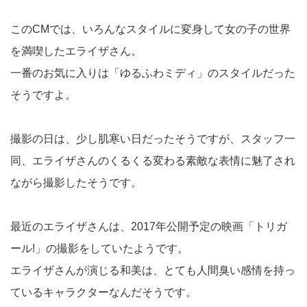
このCMでは、いろんなスタイルに変身して女の子の世界
を満喫したエライザさん。
一番のお気に入りは「ゆるふわミディ」のスタイルだった
そうですよ。
撮影の日は、少し肌寒い日だったそうですが、スタッフ一
同、エライザさんのくるくる変わる素敵な表情に魅了され
ながら撮影したそうです。
最近のエライザさんは、2017年公開予定の映画「トリガ
ール!」の撮影をしていたようです。
エライザさんが演じる和美は、とても人間臭い感情を持っ
ているキャラクターなんだそうです。