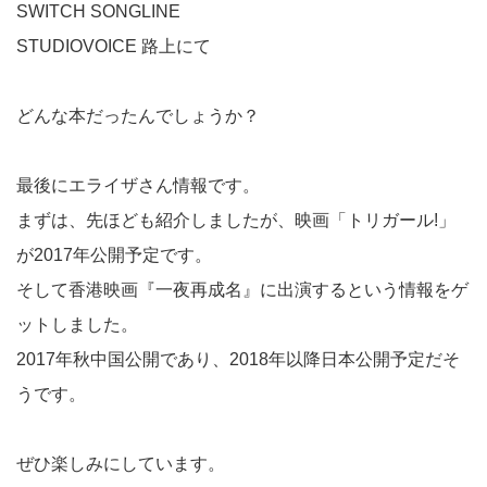
SWITCH SONGLINE
STUDIOVOICE 路上にて
どんな本だったんでしょうか？
最後にエライザさん情報です。
まずは、先ほども紹介しましたが、映画「トリガール!」
が2017年公開予定です。
そして香港映画『一夜再成名』に出演するという情報をゲ
ットしました。
2017年秋中国公開であり、2018年以降日本公開予定だそ
うです。
ぜひ楽しみにしています。