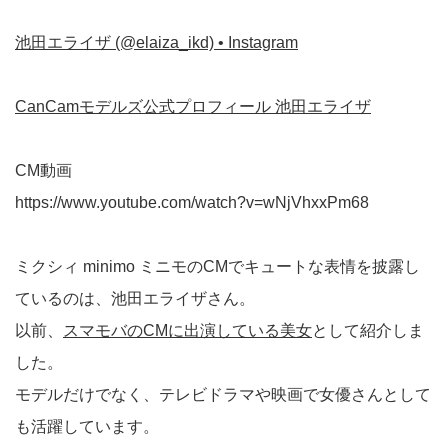
池田エライザ (@elaiza_ikd) • Instagram
CanCamモデルズ公式プロフィール 池田エライザ
CM動画
https://www.youtube.com/watch?v=wNjVhxxPm68
ミクシィ minimo ミニモのCMでキュートな表情を披露し
ているのは、池田エライザさん。
以前、
スマモバのCMに出演している美女
として紹介しま
した。
モデルだけでなく、テレビドラマや映画で女優さんとして
も活躍しています。