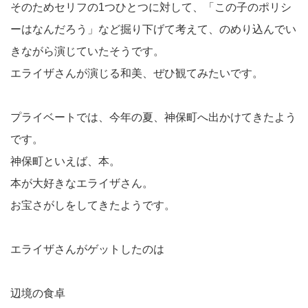
そのためセリフの1つひとつに対して、「この子のポリシ
ーはなんだろう」など掘り下げて考えて、のめり込んでい
きながら演じていたそうです。
エライザさんが演じる和美、ぜひ観てみたいです。
プライベートでは、今年の夏、神保町へ出かけてきたよう
です。
神保町といえば、本。
本が大好きなエライザさん。
お宝さがしをしてきたようです。
エライザさんがゲットしたのは
辺境の食卓