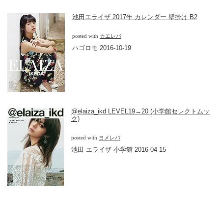
池田エライザ 2017年 カレンダー 壁掛け B2
posted with
カエレバ
ハゴロモ 2016-10-19
@elaiza_ikd LEVEL19→20 (小学館セレクトムッ
ク)
posted with
ヨメレバ
池田 エライザ 小学館 2016-04-15