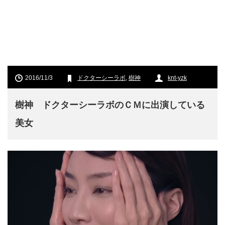
2016/11/3
ドクターシーラボ
,
樹神
knt-yzk
樹神 ドクターシーラボのＣＭに出演している
美女