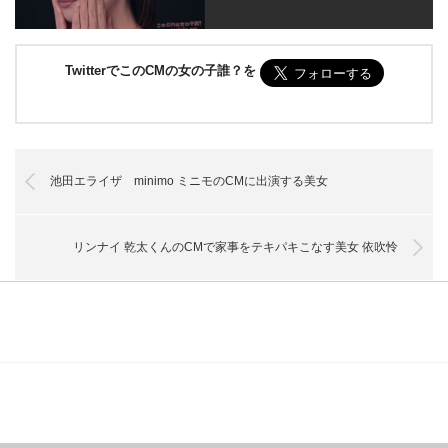
TwitterでこのCMの女の子誰？を
池田エライザ minimo ミニモのCMに出演する美女
リンナイ 乾太くんのCMで家事をテキパキこなす美女 依吹怜