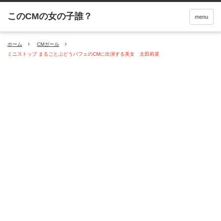
menu
ホーム
CMガール
ミニストップ まるごとぶどうパフェのCMに出演する美女 太田莉菜