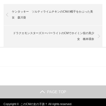
ケンタッキー ソルティライムチキンのCMの帽子をかぶった美
女 森川葵
ドラクエモンスターズスーパーライトのCMでホイミン役の美少
女 橋本環奈
PAGE TOP
Copyright ©
このCMの女の子誰？
All rights reserved.