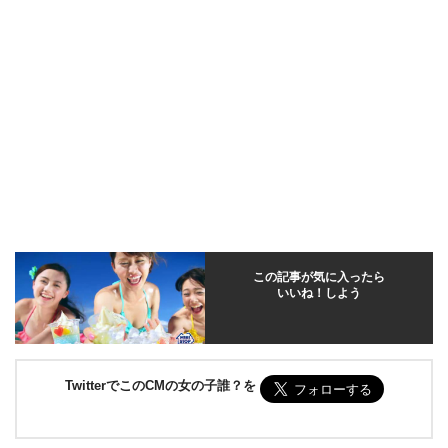
この記事が気に入ったら
いいね！しよう
TwitterでこのCMの女の子誰？を