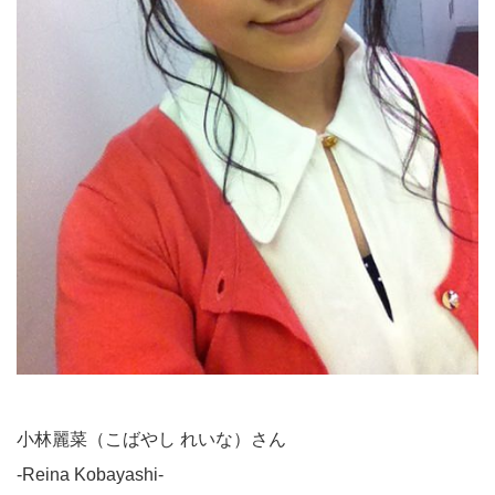
小林麗菜（こばやし れいな）さん
-Reina Kobayashi-