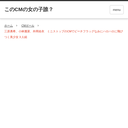
menu
ホーム
CMガール
三原勇希、小林麗菜、外岡佑衣 ミニストップのCMでビーチフラッグなみにハロハロに飛び
つく美少女３人組