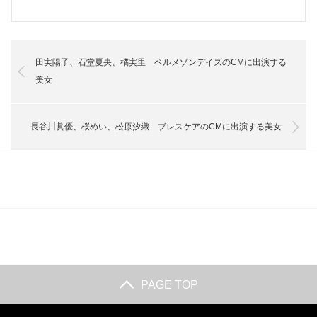
田実陽子、石堂夏央、橘実里 ベルメゾンデイズのCMに出演する
美女
長谷川眞優、桜めい、松原汐織 ブレスケアのCMに出演する美女
PAGE TOP