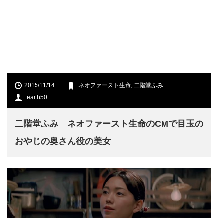
2015/11/14
ネオファースト生命
,
二階堂ふみ
earth50
二階堂ふみ ネオファースト生命のCMで目玉の
おやじの奥さん役の美女