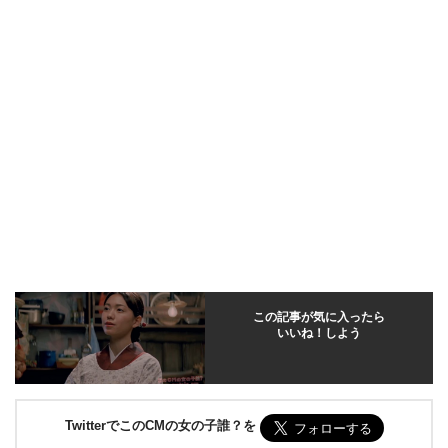
この記事が気に入ったら
いいね！しよう
TwitterでこのCMの女の子誰？を