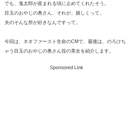
でも、鬼太郎が産まれる頃に止めてくれたそう。
目玉のおやじの奥さん、それが、嬉しくって。
夫のそんな所が好きなんですって。
今回は、ネオファースト生命のCMで、最後は、のろけち
ゃう目玉のおやじの奥さん役の美女を紹介します。
Sponsored Link