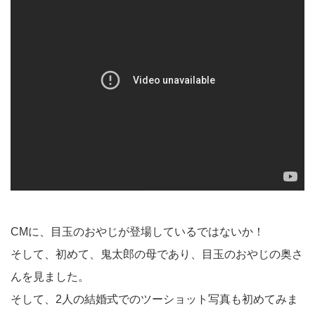
CMに、目玉のおやじが登場しているではないか！
そして、初めて、鬼太郎の母であり、目玉のおやじの奥さ
んを見ました。
そして、2人の結婚式でのツーショット写真も初めてみま