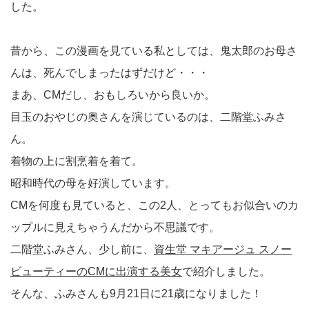
した。
昔から、この漫画を見ている私としては、鬼太郎のお母さ
んは、死んでしまったはずだけど・・・
まあ、CMだし、おもしろいから良いか。
目玉のおやじの奥さんを演じているのは、二階堂ふみさ
ん。
着物の上に割烹着を着て。
昭和時代の母を好演しています。
CMを何度も見ていると、この2人、とってもお似合いのカ
ップルに見えちゃうんだから不思議です。
二階堂ふみさん、少し前に、
資生堂 マキアージュ スノー
ビューティーのCMに出演する美女
で紹介しました。
そんな、ふみさんも9月21日に21歳になりました！