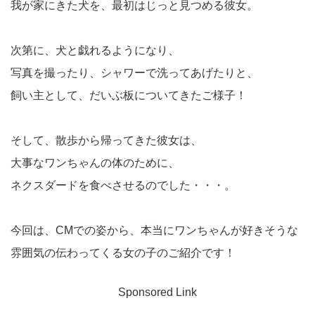
我が家にきた犬を、最初はじっと見つめる彼女。
次第に、犬と戯れるようになり、
写真を撮ったり、シャワーで洗ってあげたりと、
飼い主として、だいぶ板についてきたご様子！
そして、散歩から帰ってきた彼女は、
大事なワンちゃんの体のために、
ネクスダードを食べさせるのでした・・・。
今回は、CMでの姿から、本当にワンちゃんが好きそうな
雰囲気の伝わってくる女の子のご紹介です！
Sponsored Link