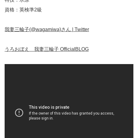
資格：英検準2級
我妻三輪子(@wagamiwa)さん | Twitter
うろおぼえ 我妻三輪子 OfficialBLOG