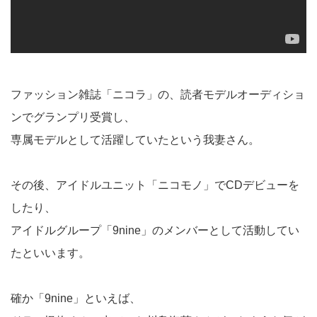
ファッション雑誌「ニコラ」の、読者モデルオーディショ
ンでグランプリ受賞し、
専属モデルとして活躍していたという我妻さん。
その後、アイドルユニット「ニコモノ」でCDデビューを
したり、
アイドルグループ「9nine」のメンバーとして活動してい
たといいます。
確か「9nine」といえば、