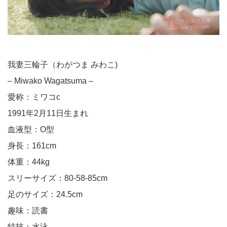
我妻三輪子（わがつま みわこ)
– Miwako Wagatsuma –
愛称：ミワコc
1991年2月11日生まれ
血液型：O型
身長：161cm
体重：44kg
スリーサイズ：80-58-85cm
足のサイズ：24.5cm
趣味：読書
特技：水泳