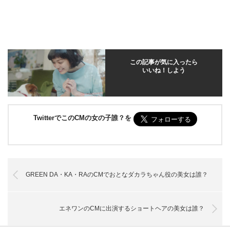
この記事が気に入ったら
いいね！しよう
TwitterでこのCMの女の子誰？を
GREEN DA・KA・RAのCMでおとなダカラちゃん役の美女は誰？
エネワンのCMに出演するショートヘアの美女は誰？