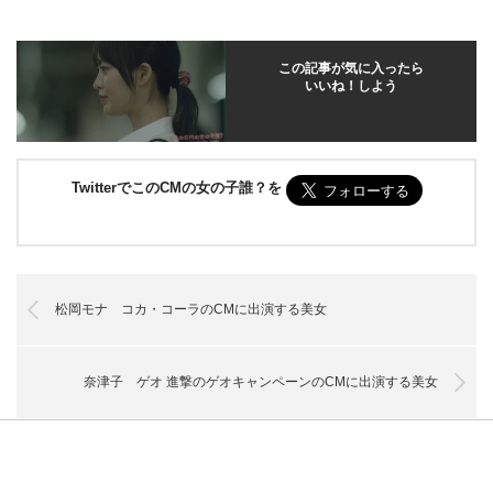
この記事が気に入ったら
いいね！しよう
TwitterでこのCMの女の子誰？を
松岡モナ コカ・コーラのCMに出演する美女
奈津子 ゲオ 進撃のゲオキャンペーンのCMに出演する美女