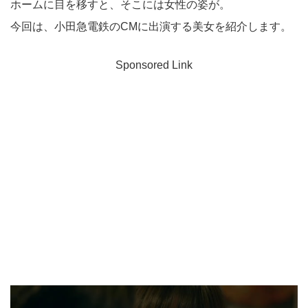
ホームに目を移すと、そこには女性の姿が。
今回は、小田急電鉄のCMに出演する美女を紹介します。
Sponsored Link