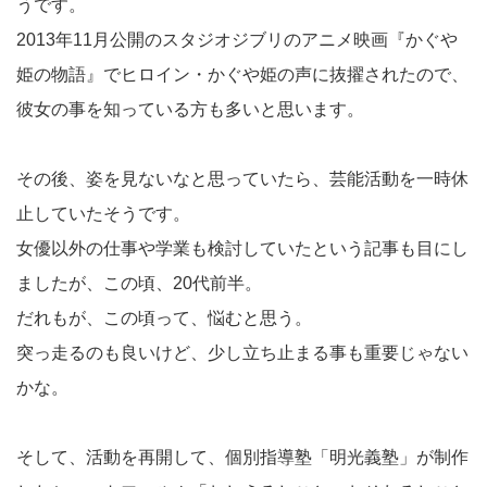
うです。
2013年11月公開のスタジオジブリのアニメ映画『かぐや
姫の物語』でヒロイン・かぐや姫の声に抜擢されたので、
彼女の事を知っている方も多いと思います。
その後、姿を見ないなと思っていたら、芸能活動を一時休
止していたそうです。
女優以外の仕事や学業も検討していたという記事も目にし
ましたが、この頃、20代前半。
だれもが、この頃って、悩むと思う。
突っ走るのも良いけど、少し立ち止まる事も重要じゃない
かな。
そして、活動を再開して、個別指導塾「明光義塾」が制作