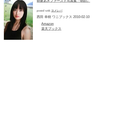
朝倉あきファースト写真集『朝顔』
posted with
ヨメレバ
西田 幸樹 ワニブックス 2010-02-10
Amazon
楽天ブックス