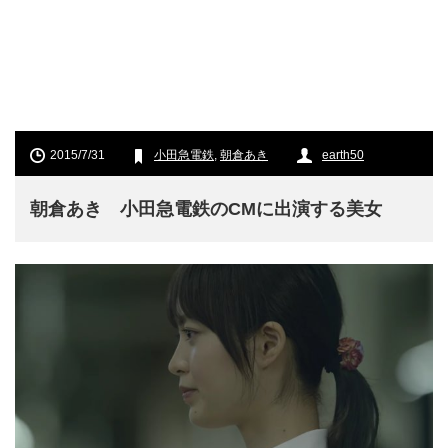
2015/7/31
小田急電鉄
,
朝倉あき
earth50
朝倉あき 小田急電鉄のCMに出演する美女