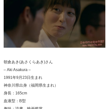
朝倉あき(あさくらあき)さん
– Aki Asakura –
1991年9月23日生まれ
神奈川県出身（福岡県生まれ）
身長：165cm
血液型：B型
趣味：読書、映画鑑賞