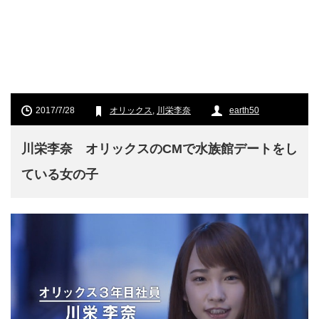
2017/7/28
オリックス
,
川栄李奈
earth50
川栄李奈 オリックスのCMで水族館デートをし
ている女の子