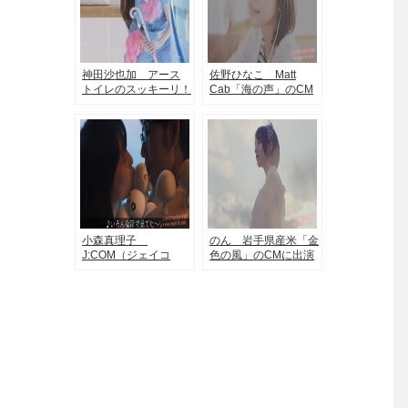
神田沙也加 アース
佐野ひなこ Matt
トイレのスッキーリ！
Cab「海の声」のCM
のCMに出演する美女
に出演する美女
小森真理子
のん 岩手県産米「金
J:COM（ジェイコ
色の風」のCMに出演
ム）のCMに出演する
する美女
美女