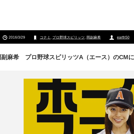
2016/3/29
コナミ
,
プロ野球スピリッツ
,
岡副麻希
earth50
岡副麻希 プロ野球スピリッツA（エース）のCM