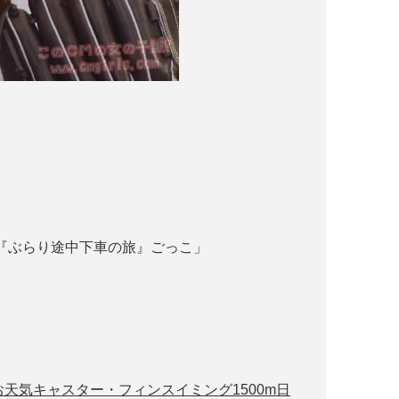
『ぶらり途中下車の旅』ごっこ」
お天気キャスター・フィンスイミング1500m日