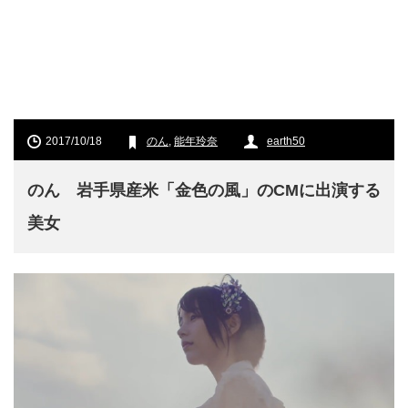
2017/10/18
のん
,
能年玲奈
earth50
のん 岩手県産米「金色の風」のCMに出演する
美女