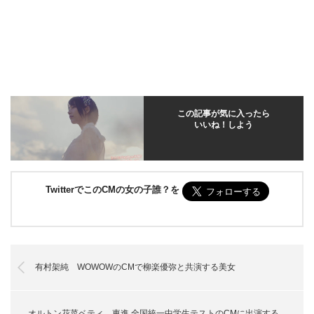
この記事が気に入ったら
いいね！しよう
TwitterでこのCMの女の子誰？を
有村架純 WOWOWのCMで柳楽優弥と共演する美女
オルトン花菜ベティ 東進 全国統一中学生テストのCMに出演する