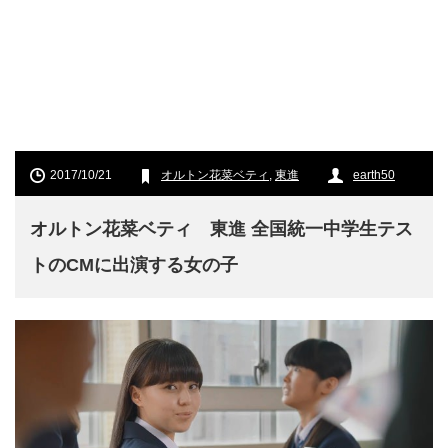
2017/10/21
オルトン花菜ベティ
,
東進
earth50
オルトン花菜ベティ 東進 全国統一中学生テス
トのCMに出演する女の子