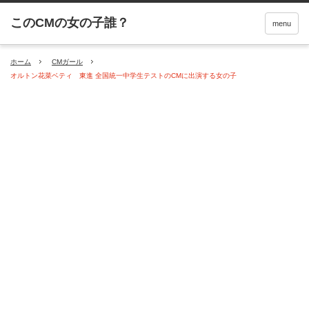
menu
ホーム
CMガール
オルトン花菜ベティ 東進 全国統一中学生テストのCMに出演する女の子