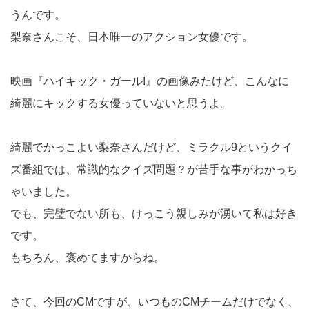
うんです。
梨奈さんこそ、日本唯一のアクション女優です。
映画『ハイキック・ガール!』の画像みたけど、こんなに
綺麗にキックする女優っていないと思うよ。
綺麗でかっこよい梨奈さんだけど、ミラクル9というクイ
ズ番組では、常識的なクイズ問題？が苦手な事がわかっち
ゃいました。
でも、完璧でない所も、けっこう親しみが湧いて私は好き
です。
もちろん、褒めてますからね。
さて、今回のCMですが、いつものCMチームだけでなく、