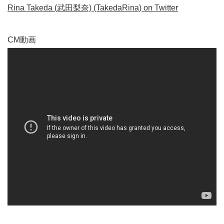
Rina Takeda (武田梨奈) (TakedaRina) on Twitter
CM動画