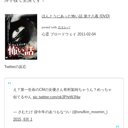
洋子役で主演です！
ほんとうにあった怖い話 第十八夜 [DVD]
posted with
カエレバ
心霊 ブロードウェイ 2011-02-04
Twitterの反応
え？第一生命のCMの女優さん有村架純ちゃうん？めっちゃ
似てるやん
pic.twitter.com/nk3PhrWJNw
— さむたけ @今年のあつもなつい (@snufkin_moomin_)
2015, 8月 1