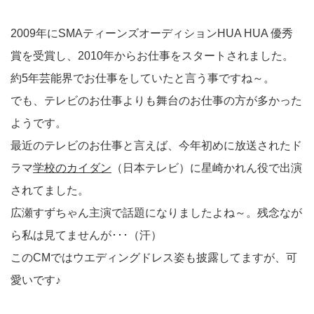
2009年にSMAティーンズオーディションHUA HUA 優秀
賞を受賞し、2010年からお仕事をスタートされました。
約5年芸能界でお仕事をしていたと言う事ですね～。
でも、テレビのお仕事よりも舞台のお仕事の方が多かった
ようです。
最近のテレビのお仕事と言えば、今年初めに放送されたド
ラマ
学校のカイダン
（日本テレビ）に星崎かれん役で出演
されてました。
広瀬すずちゃん主演で話題になりましたよね～。残念なが
ら私は見てませんが･･･（汗）
このCMではウエディングドレス姿も披露してますが、可
愛いです♪