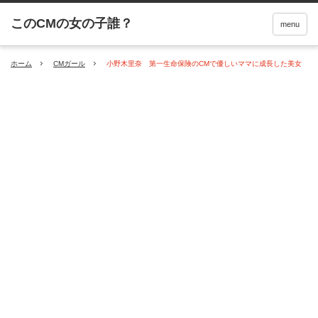
menu
ホーム
CMガール
小野木里奈 第一生命保険のCMで優しいママに成長した美女