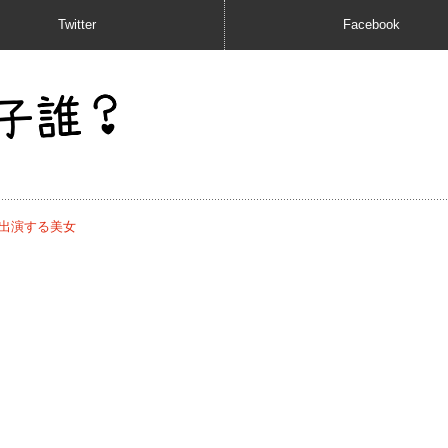
Twitter
Facebook
に出演する美女