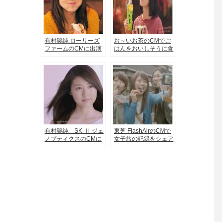
有村架純 ローリーズ
お～いお茶のCMでご
ファームのCMに出演
はんをおいしそうに食
する美女
べる美女 有村架純
有村架純 SK-Ⅱ ジェ
東芝 FlashAirのCMで
ノプティクスのCMに
女子旅の記録をシェア
出演する美女
する美女 有村架純