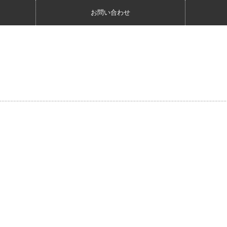
お問い合わせ