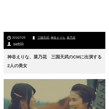
2016/7/25
三国天武
,
神谷えりな
,
菜乃花
earth50
神谷えりな、菜乃花 三国天武のCMに出演する
2人の美女