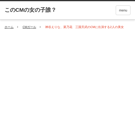
menu
ホーム
CMガール
神谷えりな、菜乃花 三国天武のCMに出演する2人の美女