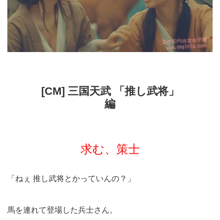
[CM] 三国天武 「推し武将」
編
求む、策士
「ねぇ 推し武将とかっていんの？」
馬を連れて登場した兵士さん。