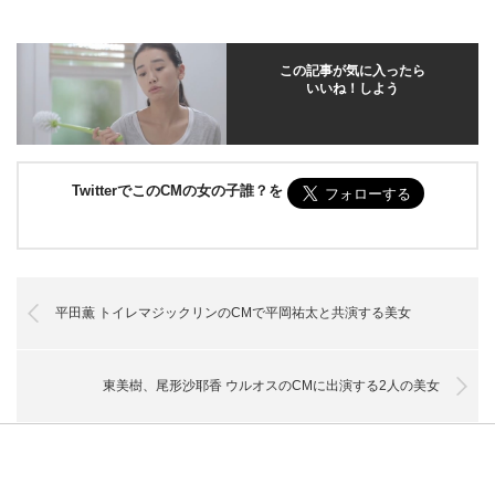
この記事が気に入ったら
いいね！しよう
TwitterでこのCMの女の子誰？を
平田薫 トイレマジックリンのCMで平岡祐太と共演する美女
東美樹、尾形沙耶香 ウルオスのCMに出演する2人の美女