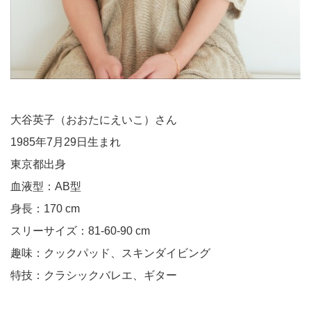
大谷英子（おおたにえいこ）さん
1985年7月29日生まれ
東京都出身
血液型：AB型
身長：170 cm
スリーサイズ：81-60-90 cm
趣味：クックパッド、スキンダイビング
特技：クラシックバレエ、ギター