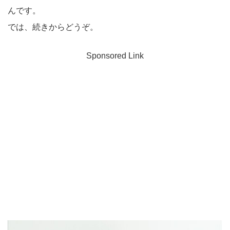
んです。
では、続きからどうぞ。
Sponsored Link