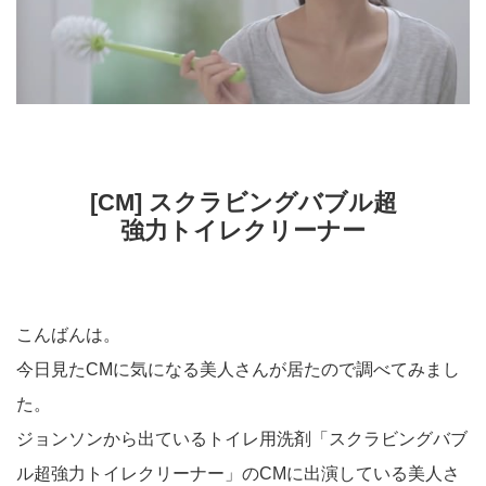
[CM] スクラビングバブル超
強力トイレクリーナー
こんばんは。
今日見たCMに気になる美人さんが居たので調べてみまし
た。
ジョンソンから出ているトイレ用洗剤「スクラビングバブ
ル超強力トイレクリーナー」のCMに出演している美人さ