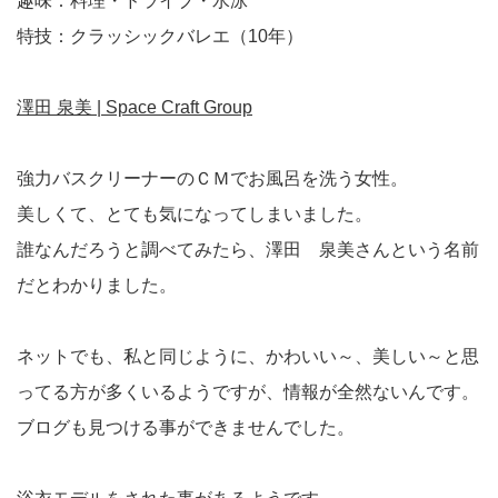
趣味：料理・ドライブ・水泳
特技：クラッシックバレエ（10年）
澤田 泉美 | Space Craft Group
強力バスクリーナーのＣＭでお風呂を洗う女性。
美しくて、とても気になってしまいました。
誰なんだろうと調べてみたら、澤田 泉美さんという名前
だとわかりました。
ネットでも、私と同じように、かわいい～、美しい～と思
ってる方が多くいるようですが、情報が全然ないんです。
ブログも見つける事ができませんでした。