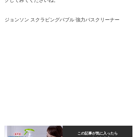
クしてみてくださいね。
ジョンソン スクラビングバブル 強力バスクリーナー
この記事が気に入ったら