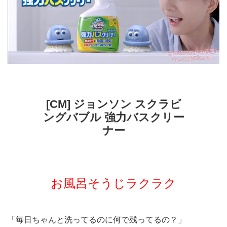
[CM] ジョンソン スクラビ
ングバブル 強力バスクリー
ナー
お風呂そうじラクラク
「毎日ちゃんと洗ってるのに何で残ってるの？」