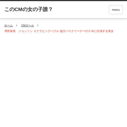
menu
ホーム
CMガール
澤田泉美 ジョンソン スクラビングバブル 強力バスクリーナーのＣＭに出演する美女