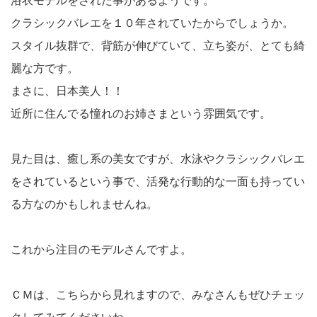
浴衣モデルをされた事があるようです。
クラシックバレエを１０年されていたからでしょうか。
スタイル抜群で、背筋が伸びていて、立ち姿が、とても綺
麗な方です。
まさに、日本美人！！
近所に住んでる憧れのお姉さまという雰囲気です。
見た目は、癒し系の美女ですが、水泳やクラシックバレエ
をされているという事で、活発な行動的な一面も持ってい
る方なのかもしれませんね。
これから注目のモデルさんですよ。
ＣＭは、こちらから見れますので、みなさんもぜひチェッ