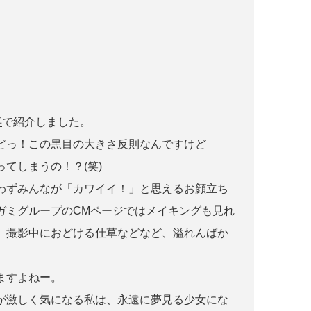
事
で紹介しました。
どっ！この黒目の大きさ反則なんですけど
てしまうの！？(笑)
わずみんなが「カワイイ！」と思えるお顔立ち
ガミグループのCMページではメイキングも見れ
、撮影中におどける仕草などなど、溢れんばか
ますよねー。
が激しく気になる私は、永遠に夢見る少女にな