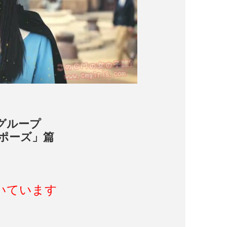
ーグループ
ポーズ」篇
いています