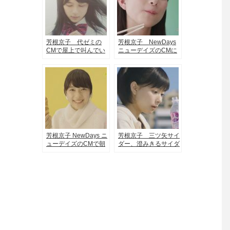
芳根京子 代ゼミの
芳根京子 NewDays
CMで屋上で叫んでい
ニューデイズのCMに
る美少女
出演する女の子
芳根京子 NewDays ニ
芳根京子 三ツ矢サイ
ューデイズのCMで朝
ダー、澄みきるサイダ
パンする美少女
ーのCMで福士蒼汰の
妹役の女の子