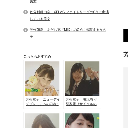
美女
佐分利眞由奈 XFLAG ファイトリーグのCMに出演
している美女
矢作萌夏 あだち充『MIX』のCMに出演する女の
子
こちらもおすすめ
芳根京子 ニューデイ
芳根京子 環境省 小
ズプレミアムのCMに
型家電リサイクルの
出演する美少女
CMに出演する制服姿
の女の子