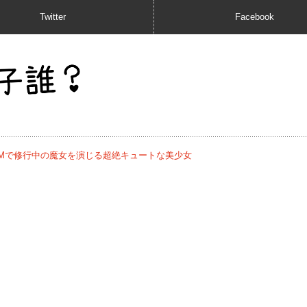
Twitter
Facebook
Mで修行中の魔女を演じる超絶キュートな美少女