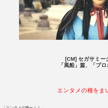
[CM] セガサミ
「風船」篇、「プロ
エンタメの種をま
「エンタメの種ー！！」