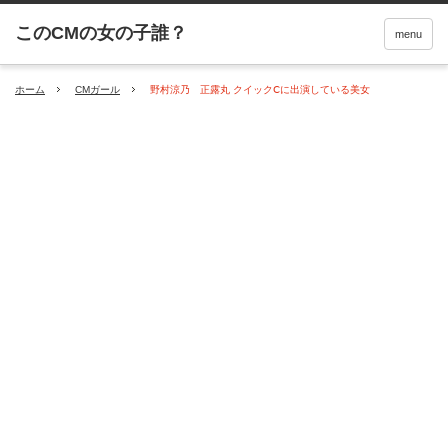
menu
ホーム
CMガール
野村涼乃 正露丸 クイックⅭに出演している美女