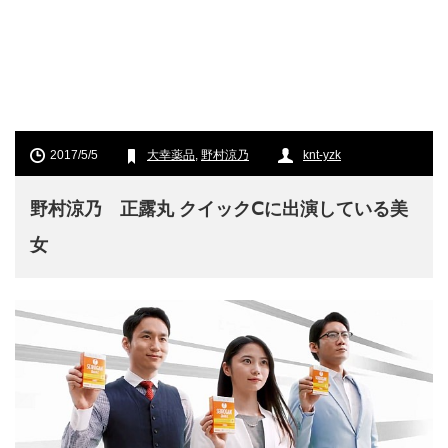
2017/5/5
大幸薬品
,
野村涼乃
knt-yzk
野村涼乃 正露丸 クイックⅭに出演している美
女