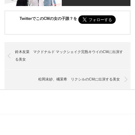
TwitterでこのCMの女の子誰？を
鈴木友菜 マクドナルド マックシェイク完熟キウイのCMに出演す
る美女
松岡未紗、橘茉希 リクシルのCMに出演する美女