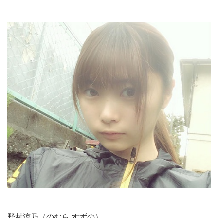
野村涼乃（のむら すずの）