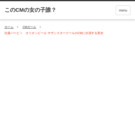
menu
ホーム
CMガール
比嘉バービィ オリオンビール サザンスタークールのCMに出演する美女