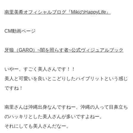
南里美希オフィシャルブログ『MikiのHappyLife』
CM動画ページ
牙狼（GARO）~闇を照らす者~公式ヴィジュアルブック
いやー、すごく美人さんです！！
美人と可愛いを良いとこどりしたハイブリットという感じ
ですね！
南里さんは沖縄出身なんですねー、沖縄の人って目鼻立ち
のハッキリとした美人さんが多いですよねー。
それにしても美人さんだなー。