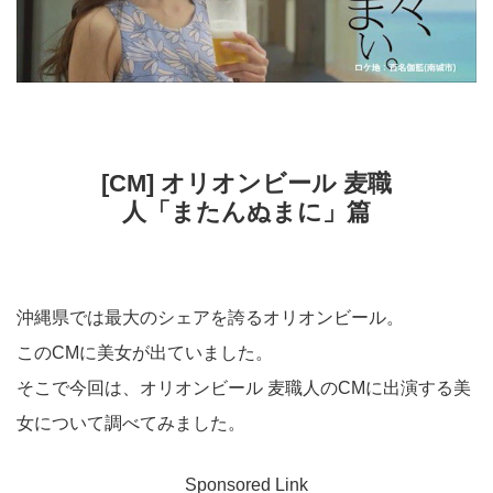
[CM] オリオンビール 麦職
人「またんぬまに」篇
沖縄県では最大のシェアを誇るオリオンビール。
このCMに美女が出ていました。
そこで今回は、オリオンビール 麦職人のCMに出演する美
女について調べてみました。
Sponsored Link