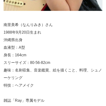
南里美希（なんりみき）さん
1988年9月20日生まれ
沖縄県出身
血液型：A型
身長：164cm
スリーサイズ：80-56-82cm
趣味：名刺収集、音楽鑑賞、絵を描くこと、料理、シュノ
ーケリング
特技：ヘアメイク
雑誌「Ray」専属モデル