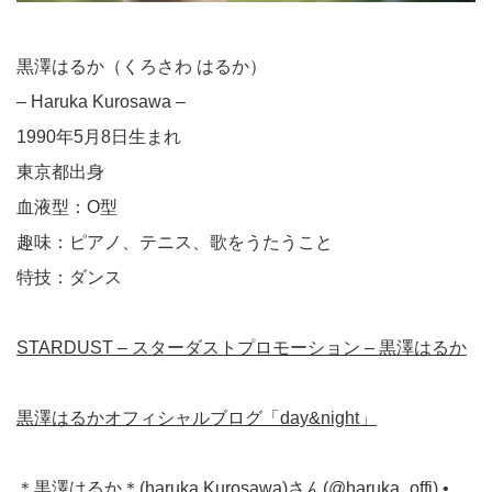
黒澤はるか（くろさわ はるか）
– Haruka Kurosawa –
1990年5月8日生まれ
東京都出身
血液型：O型
趣味：ピアノ、テニス、歌をうたうこと
特技：ダンス
STARDUST – スターダストプロモーション – 黒澤はるか
黒澤はるかオフィシャルブログ「day&night」
＊黒澤はるか＊(haruka Kurosawa)さん(@haruka_offi) •