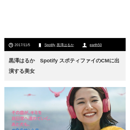
2017/11/5
Spotify
,
黒澤はるか
earth50
黒澤はるか Spotify スポティファイのCMに出
演する美女