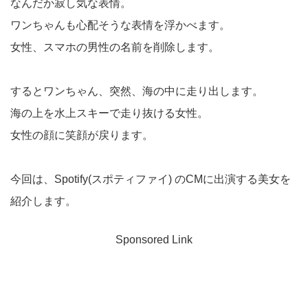
なんだか寂し気な表情。
ワンちゃんも心配そうな表情を浮かべます。
女性、スマホの男性の名前を削除します。
するとワンちゃん、突然、海の中に走り出します。
海の上を水上スキーで走り抜ける女性。
女性の顔に笑顔が戻ります。
今回は、Spotify(スポティファイ) のCMに出演する美女を
紹介します。
Sponsored Link