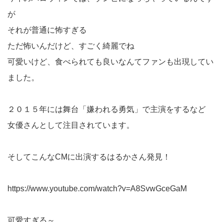
が
それが普通に怖すぎる
ただ怖いんだけど、すごく綺麗でね
可愛いけど、食べられても良いなんてファンも出現してい
ました。
２０１５年には舞台「嫌われる勇気」で主演をするなど
女優さんとして注目されています。
そしてこんなCMに出演するはるかさん発見！
https://www.youtube.com/watch?v=A8SvwGceGaM
可愛すぎる～