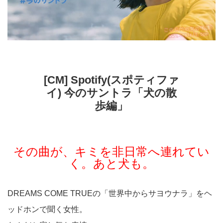
[CM] Spotify(スポティファ
イ) 今のサントラ「犬の散
歩編」
その曲が、キミを非日常へ連れてい
く。あと犬も。
DREAMS COME TRUEの「世界中からサヨウナラ」をヘ
ッドホンで聞く女性。