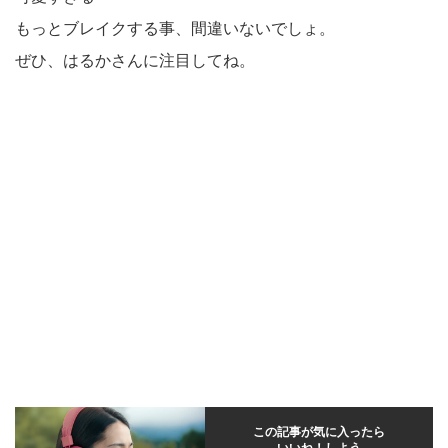
もっとブレイクする事、間違いないでしょ。
ぜひ、はるかさんに注目してね。
この記事が気に入ったら
いいね！しよう