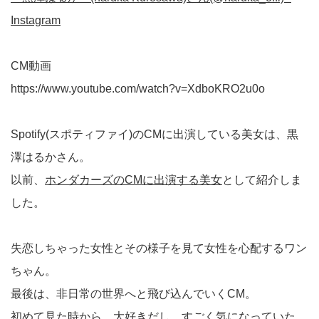
Instagram
CM動画
https://www.youtube.com/watch?v=XdboKRO2u0o
Spotify(スポティファイ)のCMに出演している美女は、黒
澤はるかさん。
以前、
ホンダカーズのCMに出演する美女
として紹介しま
した。
失恋しちゃった女性とその様子を見て女性を心配するワン
ちゃん。
最後は、非日常の世界へと飛び込んでいくCM。
初めて見た時から、大好きだし、すごく気になっていた