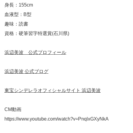
身長：155cm
血液型：B型
趣味：読書
資格：硬筆習字特選賞(石川県)
浜辺美波 公式プロフィール
浜辺美波 公式ブログ
東宝シンデレラオフィシャルサイト 浜辺美波
CM動画
https://www.youtube.com/watch?v=PnqlxGXyNkA