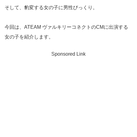
そして、豹変する女の子に男性びっくり。
今回は、ATEAM ヴァルキリーコネクトのCMに出演する
女の子を紹介します。
Sponsored Link