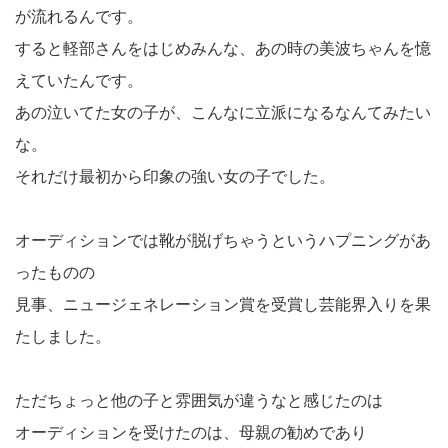
が流れるんです。
すると軽部さんをはじめみんな、あの時の美波ちゃんを憶
えていたんです。
あの泣いてた女の子が、こんなに立派になるなんてみたい
な。
それだけ最初から印象の強い女の子でした。
オーディションでは靴が脱げちゃうというハプニングがあ
ったものの
見事、ニュージェネレーション賞を受賞し芸能界入りを果
たしました。
ただちょっと他の子と雰囲気が違うなと感じたのは
オーディションを受けたのは、母親の勧めであり