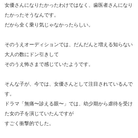
女優さんになりたかったわけではなく、歯医者さんになり
たかったそうなんです。
だから全く乗り気じゃなかったらしい。
そのうえオーディションでは、だんだんと増える知らない
大人の数にドン引きして
そのうえ怖さまで感じていたようです。
そんな子が、今では、女優さんとして注目されているんで
す。
ドラマ「無痛〜診える眼〜」では、幼少期から虐待を受け
た女の子を演じていたんですが
すごく衝撃的でした。