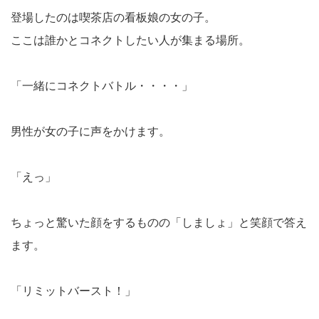
登場したのは喫茶店の看板娘の女の子。
ここは誰かとコネクトしたい人が集まる場所。
「一緒にコネクトバトル・・・・」
男性が女の子に声をかけます。
「えっ」
ちょっと驚いた顔をするものの「しましょ」と笑顔で答え
ます。
「リミットバースト！」