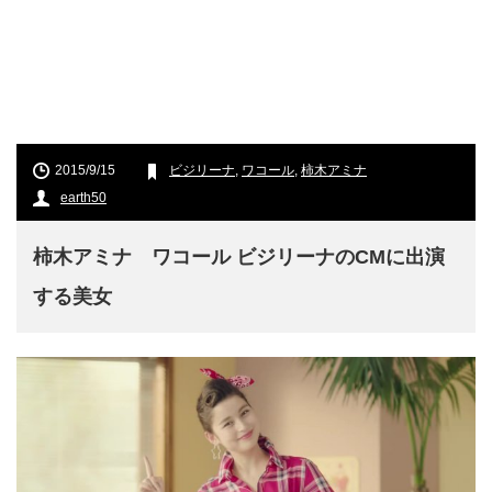
2015/9/15
ビジリーナ
,
ワコール
,
柿木アミナ
earth50
柿木アミナ ワコール ビジリーナのCMに出演
する美女