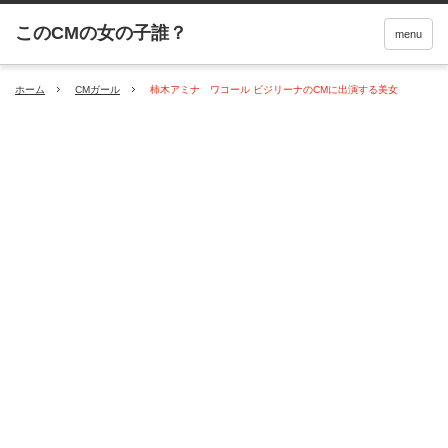
menu
ホーム
CMガール
柿木アミナ ワコール ビジリーナのCMに出演する美女