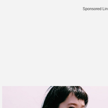
Sponsored Lin