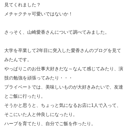
見てくれました？
メチャクチャ可愛いではないか！
さっそく、山崎愛香さんについて調べてみました。
大学を卒業して2年目に突入した愛香さんのブログを見て
みたんです。
やっぱりこのお仕事大好きだな～なんて感じてみたり、演
技の勉強を頑張ってみたり・・・
プライベートでは、美味しいものが大好きみたいで、友達
とご飯に行ったり。
そうかと思うと、ちょっと気になるお店に1人で入って、
そこにいた人と仲良しになったり。
ハーブを育てたり、自分でご飯を作ったり。