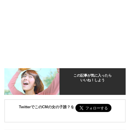
この記事が気に入ったら
いいね！しよう
TwitterでこのCMの女の子誰？を