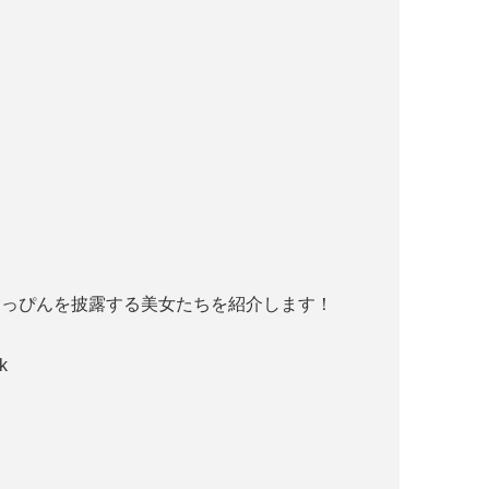
すっぴんを披露する美女たちを紹介します！
k