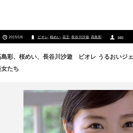
2015/1/6
ビオレ
,
桜めい
,
花王
,
長谷川沙遊
,
高島彩
sao
高島彩、桜めい、長谷川沙遊 ビオレ うるおいジ
美女たち