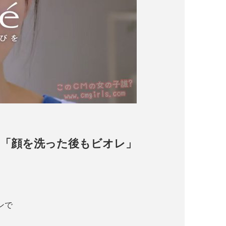
ー 「顔を洗った後もビオレ」
ンで