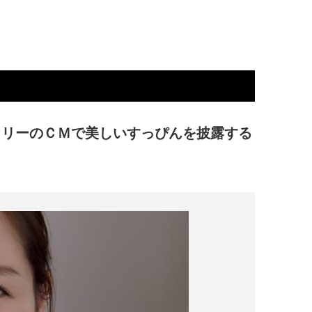
ェリーのＣＭで美しいすっぴんを披露する