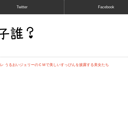
Twitter
Facebook
レ うるおいジェリーのＣＭで美しいすっぴんを披露する美女たち