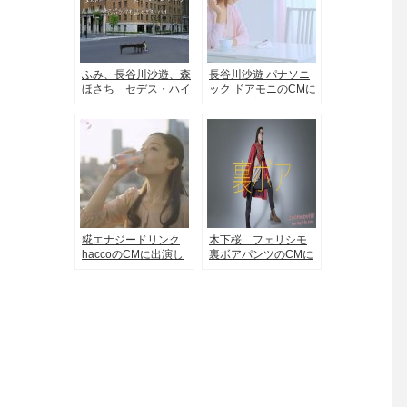
ふみ、長谷川沙遊、森
長谷川沙遊 パナソニ
ほさち セデス・ハイ
ック ドアモニのCMに
のCMに出演する3人
出演する美女
の美女たち
糀エナジードリンク
木下桜 フェリシモ
haccoのCMに出演し
裏ボアパンツのCMに
ている美女 桜めい
出演する美女