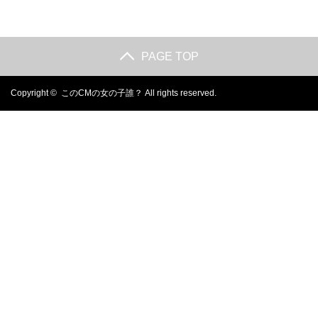
PAGE TOP
Copyright ©
このCMの女の子誰？
All rights reserved.