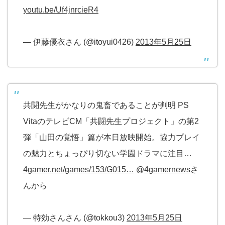
youtu.be/Uf4jnrcieR4
— 伊藤優衣さん (@itoyui0426)
2013年5月25日
共闘先生がかなりの鬼畜であることが判明 PS
VitaのテレビCM「共闘先生プロジェクト」の第2
弾「山田の覚悟」篇が本日放映開始。協力プレイ
の魅力とちょっぴり切ない学園ドラマに注目…
4gamer.net/games/153/G015…
@
4gamernews
さ
んから
— 特効さんさん (@tokkou3)
2013年5月25日