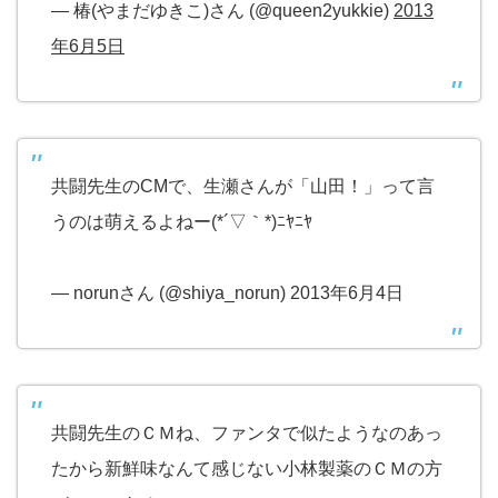
— 椿(やまだゆきこ)さん (@queen2yukkie)
2013
年6月5日
共闘先生のCMで、生瀬さんが「山田！」って言
うのは萌えるよねー(*´▽｀*)ﾆﾔﾆﾔ
— norunさん (@shiya_norun) 2013年6月4日
共闘先生のＣＭね、ファンタで似たようなのあっ
たから新鮮味なんて感じない小林製薬のＣＭの方