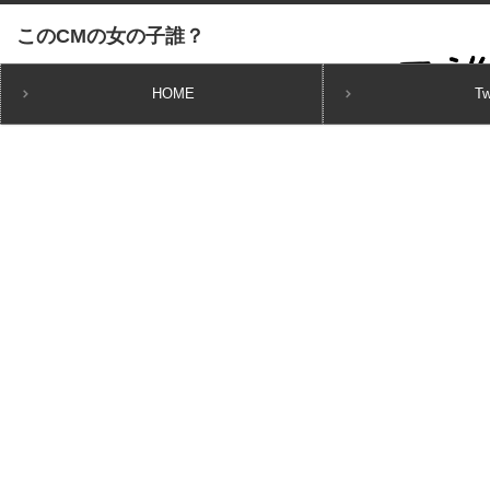
HOME
Tw
ホーム
CMガール
伊藤優衣 PS Vita 共闘先生「山田の覚悟」篇 鈴木役の美少女