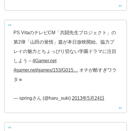
PS VitaのテレビCM「共闘先生プロジェクト」の
第2弾「山田の覚悟」篇が本日放映開始。協力プ
レイの魅力とちょっぴり切ない学園ドラマに注目
しよう –
4Gamer.net
4gamer.net/games/153/G015…
オチが酷すぎワラ
タｗ
— springさん (@haru_suki)
2013年5月24日